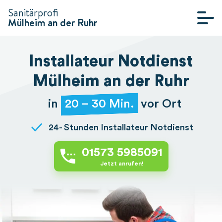
Sanitärprofi
Mülheim an der Ruhr
SANITÄR
NOTDIENST
Installateur Notdienst
HEIZUNG
Mülheim an der Ruhr
NOTDIENST
in
20 – 30 Min.
vor Ort
INSTALLATEUR
NOTDIENST
24- Stunden Installateur Notdienst
KLEMPNER
NOTDIENST
01573 5985091
Jetzt anrufen!