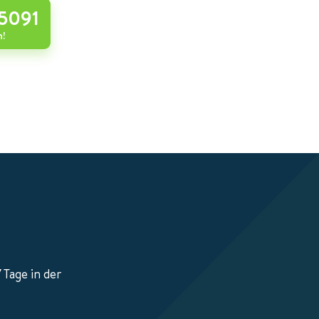
5091
n!
 Tage in der