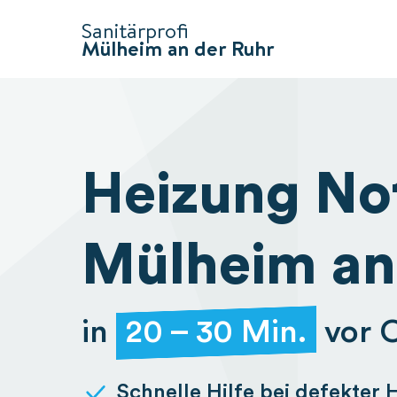
Sanitärprofi
Mülheim an der Ruhr
Heizung No
Mülheim an
in
20 – 30 Min.
vor 
Schnelle Hilfe bei defekter 